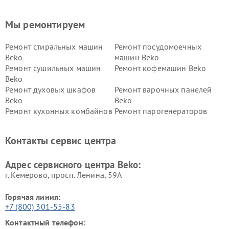
Мы ремонтируем
Ремонт стиральных машин
Ремонт посудомоечных
Beko
машин Beko
Ремонт сушильных машин
Ремонт кофемашин Beko
Beko
Ремонт духовых шкафов
Ремонт варочных панелей
Beko
Beko
Ремонт кухонных комбайнов
Ремонт парогенераторов
Beko
Beko
Ремонт блендеров Beko
Ремонт кофеварок Beko
Контакты сервис центра
Ремонт холодильников Beko
Ремонт морозильных камер
Beko
Адрес сервисного центра Beko:
г. Кемерово, просп. Ленина, 59А
Горячая линия:
+7 (800) 301-55-83
Контактный телефон: