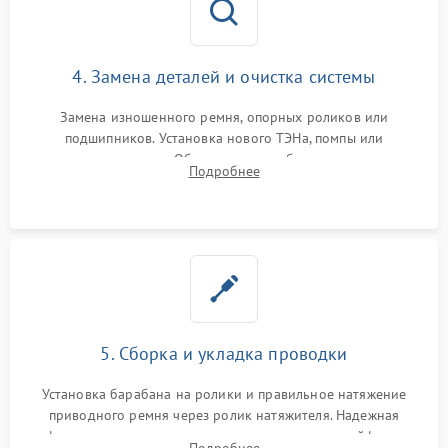
4. Замена деталей и очистка системы
Замена изношенного ремня, опорных роликов или
подшипников. Установка нового ТЭНа, помпы или
термодатчиков. Обязательная глубокая очистка
Подробнее
конденсатора, крыльчатки вентилятора и воздуховодов от
ворса. Восстановление платы управления.
5. Сборка и укладка проводки
Установка барабана на ролики и правильное натяжение
приводного ремня через ролик натяжителя. Надежная
фиксация всех узлов, подключение клемм и шлейфов к