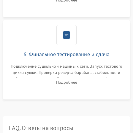
Подробнее
модулю управления. Монтаж корпусных панелей, люка и
верхней крышки устройства.
6. Финальное тестирование и сдача
Подключение сушильной машины к сети. Запуск тестового
цикла сушки. Проверка реверса барабана, стабильности
набора температуры, работы дренажного насоса (откачка
Подробнее
конденсата) и отсутствия посторонних скрипов, стуков или
вибраций.
FAQ. Ответы на вопросы