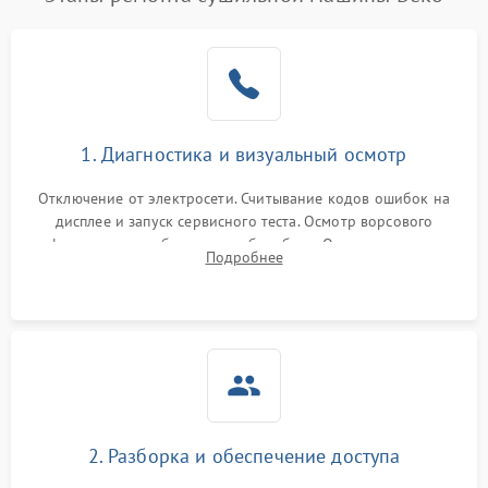
1. Диагностика и визуальный осмотр
Отключение от электросети. Считывание кодов ошибок на
дисплее и запуск сервисного теста. Осмотр ворсового
фильтра, теплообменника и барабана. Опрос клиента о
Подробнее
неисправностях (не сушит, не крутит барабан, сильно шумит
или выдает ошибку).
2. Разборка и обеспечение доступа