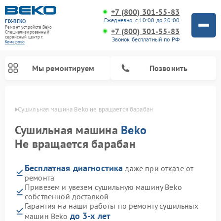
+7 (800) 301-55-83
Ежедневно, с 10:00 до 20:00
FIX-BEKO
Ремонт устройств Beko
+7 (800) 301-55-83
Специализированный
cервисный центр г.
Звонок бесплатный по РФ
Кемерово
Мы ремонтируем
Позвонить
ерово
Сушильная машина Beko не вращается барабан
Сушильная машина
Beko
Не вращается барабан
Бесплатная диагностика
даже при отказе от
ремонта
Привезем и увезем сушильную машину Beko
собственной доставкой
Ремонт стиральных машин Beko
Ремонт морозильных камер Beko
Ремонт вертикальных пылесосов Beko
Ремонт посудомоечных машин Beko
Ремонт кухонных комбайнов Beko
Ремонт микроволновых печей Beko
Гарантия на наши работы по ремонту сушильных
до 3-х лет
машин Beko