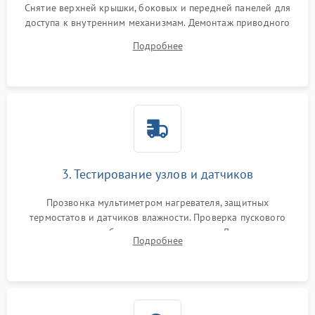
Снятие верхней крышки, боковых и передней панелей для
доступа к внутренним механизмам. Демонтаж приводного
ремня, панели управления и защитных кожухов.
Подробнее
Обеспечение свободного доступа к ТЭНу, компрессору,
двигателю и дренажной помпе.
3. Тестирование узлов и датчиков
Прозвонка мультиметром нагревателя, защитных
термостатов и датчиков влажности. Проверка пускового
конденсатора, обмоток мотора и помпы. Для машин с
Подробнее
тепловым насосом — диагностика работы компрессора и
оценка циркуляции хладагента.