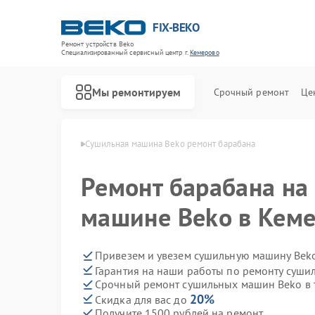
FIX-BEKO
Ремонт устройств Beko
Специализированный cервисный центр г.
Кемерово
Мы ремонтируем
Срочный ремонт
Це
ин Beko в Кемерово
Сушильная машина Beko ремонт барабана
Ремонт барабана на
машине Beko в Кем
Привезем и увезем сушильную машину Bek
Гарантия на наши работы по ремонту суш
Срочный ремонт сушильных машин Beko в 
20%
Скидка для вас до
Получите 1500 рублей на ремонт
Ремонт стиральных машин Beko
Ремонт посудомоечных машин Beko
Ремонт духовых шкафов Beko
Ремонт варочных панелей Beko
Ремонт кухонных комбайнов Beko
Ремонт парогенераторов Beko
Ремонт морозильных камер Beko
Ремонт вертикальных пылесосов Beko
Ремонт водонагревателей Beko
Ремонт микроволновых печей Beko