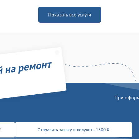
Показать все услуги
й на ремонт
При оформл
Отправить заявку и получить 1500 ₽