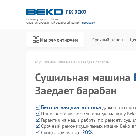
FIX-BEKO
Ремонт устройств Beko
Специализированный cервисный центр г.
Кемерово
Мы ремонтируем
Срочный ремонт
Це
ин Beko в Кемерово
Сушильная машина Beko заедает барабан
Сушильная машина
Заедает барабан
Бесплатная диагностика
даже при отказ
Привезем и увезем сушильную машину Bek
Гарантия на наши работы по ремонту суш
Срочный ремонт сушильных машин Beko в 
20%
Скидка для вас до
Ремонт стиральных машин Beko
Ремонт посудомоечных машин Beko
Ремонт духовых шкафов Beko
Ремонт варочных панелей Beko
Ремонт кухонных комбайнов Beko
Ремонт парогенераторов Beko
Ремонт морозильных камер Beko
Ремонт вертикальных пылесосов Beko
Ремонт водонагревателей Beko
Ремонт микроволновых печей Beko