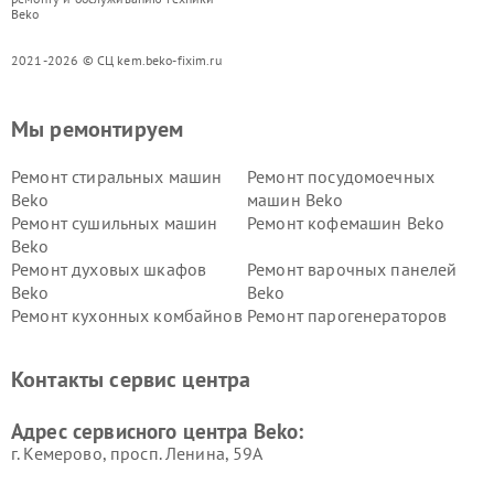
Beko
2021-2026 © СЦ kem.beko-fixim.ru
Мы ремонтируем
Ремонт стиральных машин
Ремонт посудомоечных
Beko
машин Beko
Ремонт сушильных машин
Ремонт кофемашин Beko
Beko
Ремонт духовых шкафов
Ремонт варочных панелей
Beko
Beko
Ремонт кухонных комбайнов
Ремонт парогенераторов
Beko
Beko
Ремонт блендеров Beko
Ремонт кофеварок Beko
Контакты сервис центра
Ремонт холодильников Beko
Ремонт морозильных камер
Beko
Адрес сервисного центра Beko:
г. Кемерово, просп. Ленина, 59А