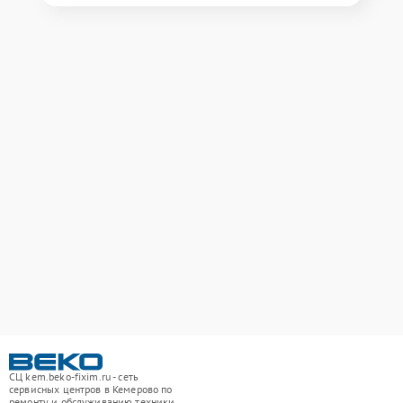
СЦ kem.beko-fixim.ru - сеть
сервисных центров в Кемерово по
ремонту и обслуживанию техники