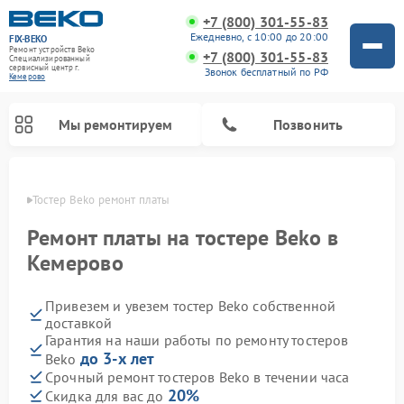
+7 (800) 301-55-83
Ежедневно, с 10:00 до 20:00
FIX-BEKO
Ремонт устройств Beko
+7 (800) 301-55-83
Специализированный
cервисный центр г.
Звонок бесплатный по РФ
Кемерово
Мы ремонтируем
Позвонить
ерово
Тостер Beko ремонт платы
Ремонт платы на тостере Beko в
Кемерово
Привезем и увезем тостер Beko собственной
доставкой
Гарантия на наши работы по ремонту тостеров
до 3-х лет
Beko
Ремонт вертикальных пылесосов Beko
Ремонт стиральных машин Beko
Ремонт сушильных машин Beko
Ремонт кухонных комбайнов Beko
Ремонт микроволновых печей Beko
Ремонт посудомоечных машин Beko
Ремонт морозильных камер Beko
Срочный ремонт тостеров Beko в течении часа
20%
Скидка для вас до