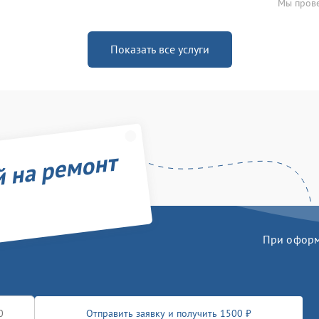
Мы прове
Показать все услуги
й на ремонт
При оформл
Отправить заявку и получить 1500 ₽