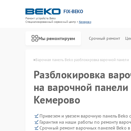
FIX-BEKO
Ремонт устройств Beko
Специализированный cервисный центр г.
Кемерово
Мы ремонтируем
Срочный ремонт
Це
ей Beko в Кемерово
Варочная панель Beko разблокировка варочной панели
Разблокировка варо
на варочной панели
Кемерово
Привезем и увезем варочную панель Beko 
Гарантия на наши работы по ремонту варо
Срочный ремонт варочных панелей Beko в 
Ремонт стиральных машин Beko
Ремонт посудомоечных машин Beko
Ремонт сушильных машин Beko
Ремонт духовых шкафов Beko
Ремонт кухонных комбайнов Beko
Ремонт парогенераторов Beko
Ремонт морозильных камер Beko
Ремонт вертикальных пылесосов Beko
Ремонт водонагревателей Beko
Ремонт микроволновых печей Beko