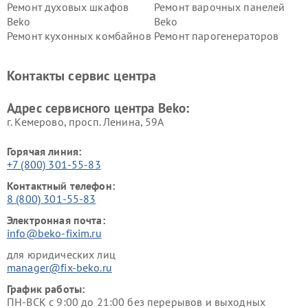
Ремонт духовых шкафов
Ремонт варочных панелей
Beko
Beko
Ремонт кухонных комбайнов
Ремонт парогенераторов
Beko
Beko
Ремонт блендеров Beko
Ремонт кофеварок Beko
Контакты сервис центра
Ремонт холодильников Beko
Ремонт морозильных камер
Beko
Адрес сервисного центра Beko:
г. Кемерово, просп. Ленина, 59А
Горячая линия:
+7 (800) 301-55-83
Контактный телефон:
8 (800) 301-55-83
Электронная почта:
info@beko-fixim.ru
для юридических лиц
manager@fix-beko.ru
График работы:
ПН-ВСК с 9:00 до 21:00 без перерывов и выходных