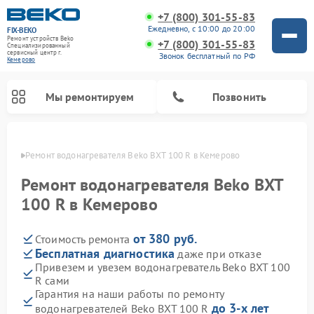
+7 (800) 301-55-83
Ежедневно, с 10:00 до 20:00
FIX-BEKO
Ремонт устройств Beko
+7 (800) 301-55-83
Специализированный
cервисный центр г.
Звонок бесплатный по РФ
Кемерово
Мы ремонтируем
Позвонить
ерово
Ремонт водонагревателя Beko BXT 100 R в Кемерово
Ремонт водонагревателя Beko BXT
100 R в Кемерово
от 380 руб.
Стоимость ремонта
Бесплатная диагностика
даже при отказе
Привезем и увезем водонагреватель Beko BXT 100
R сами
Ремонт вертикальных пылесосов Beko
Ремонт стиральных машин Beko
Ремонт сушильных машин Beko
Ремонт кухонных комбайнов Beko
Ремонт посудомоечных машин Beko
Ремонт морозильных камер Beko
Ремонт микроволновых печей Beko
Гарантия на наши работы по ремонту
до 3-х лет
водонагревателей Beko BXT 100 R