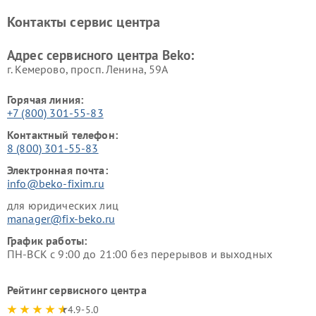
Ремонт блендеров Beko
Ремонт кофеварок Beko
Контакты сервис центра
Ремонт холодильников Beko
Ремонт морозильных камер
Beko
Адрес сервисного центра Beko:
г. Кемерово, просп. Ленина, 59А
Горячая линия:
+7 (800) 301-55-83
Контактный телефон:
8 (800) 301-55-83
Электронная почта:
info@beko-fixim.ru
для юридических лиц
manager@fix-beko.ru
График работы:
ПН-ВСК с 9:00 до 21:00 без перерывов и выходных
Рейтинг сервисного центра
4.9-5.0