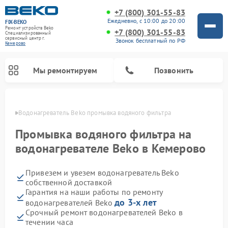
+7 (800) 301-55-83
Ежедневно, с 10:00 до 20:00
FIX-BEKO
Ремонт устройств Beko
+7 (800) 301-55-83
Специализированный
cервисный центр г.
Звонок бесплатный по РФ
Кемерово
Мы ремонтируем
Позвонить
ерово
Водонагреватель Beko промывка водяного фильтра
Промывка водяного фильтра на
водонагревателе Beko в Кемерово
Привезем и увезем водонагреватель Beko
собственной доставкой
Гарантия на наши работы по ремонту
до 3-х лет
водонагревателей Beko
Ремонт вертикальных пылесосов Beko
Ремонт стиральных машин Beko
Ремонт сушильных машин Beko
Ремонт кухонных комбайнов Beko
Ремонт посудомоечных машин Beko
Ремонт морозильных камер Beko
Ремонт микроволновых печей Beko
Срочный ремонт водонагревателей Beko в
течении часа