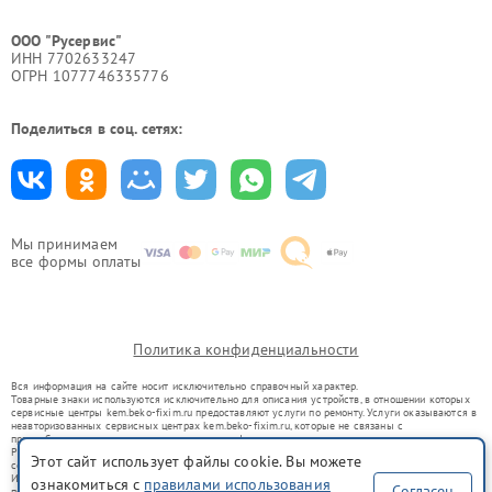
ООО "Русервис"
ИНН 7702633247
ОГРН 1077746335776
Поделиться в соц. сетях:
Мы принимаем
все формы оплаты
Политика конфиденциальности
Вся информация на сайте носит исключительно справочный характер.
Товарные знаки используются исключительно для описания устройств, в отношении которых
сервисные центры kem.beko-fixim.ru предоставляют услуги по ремонту. Услуги оказываются в
неавторизованных сервисных центрах kem.beko-fixim.ru, которые не связаны с
правообладателями товарных знаков или их официальными представителями.
Ремонт осуществляется для устройств, уже введенных в гражданский оборот в соответствии
Этот сайт использует файлы cookie. Вы можете
со статьей 1487 ГК РФ.
Использование товарных знаков не преследует цели индивидуализации услуг или введения
ознакомиться с
правилами использования
Согласен
потребителей в заблуждение, а служит для информирования о предоставляемых услугах по