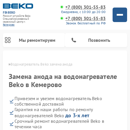
+7 (800) 301-55-83
Ежедневно, с 10:00 до 20:00
FIX-BEKO
Ремонт устройств Beko
+7 (800) 301-55-83
Специализированный
cервисный центр г.
Звонок бесплатный по РФ
Кемерово
Мы ремонтируем
Позвонить
ерово
Водонагреватель Beko замена анода
Замена анода на водонагревателе
Beko в Кемерово
Привезем и увезем водонагреватель Beko
собственной доставкой
Гарантия на наши работы по ремонту
до 3-х лет
водонагревателей Beko
Ремонт вертикальных пылесосов Beko
Ремонт стиральных машин Beko
Ремонт сушильных машин Beko
Ремонт кухонных комбайнов Beko
Ремонт посудомоечных машин Beko
Ремонт морозильных камер Beko
Ремонт микроволновых печей Beko
Срочный ремонт водонагревателей Beko в
течении часа