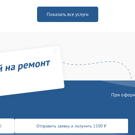
Показать все услуги
й на ремонт
При оформл
Отправить заявку и получить 1500 ₽