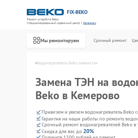
FIX-BEKO
Ремонт устройств Beko
Специализированный cервисный центр г.
Кемерово
Мы ремонтируем
Срочный ремонт
Це
ей Beko в Кемерово
Водонагреватель Beko замена тэн
Замена ТЭН на водо
Beko в Кемерово
Привезем и увезем водонагреватель Beko 
Гарантия на наши работы по ремонту водо
Срочный ремонт водонагревателей Beko в 
20%
Скидка для вас до
Получите 1500 рублей на ремонт
Ремонт стиральных машин Beko
Ремонт посудомоечных машин Beko
Ремонт сушильных машин Beko
Ремонт духовых шкафов Beko
Ремонт варочных панелей Beko
Ремонт кухонных комбайнов Beko
Ремонт парогенераторов Beko
Ремонт морозильных камер Beko
Ремонт вертикальных пылесосов Beko
Ремонт микроволновых печей Beko